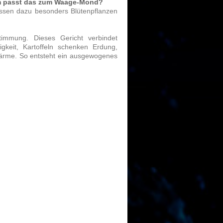
 passt das zum Waage-Mond?
ssen dazu besonders Blütenpflanzen
timmung. Dieses Gericht verbindet
igkeit, Kartoffeln schenken Erdung,
ärme. So entsteht ein ausgewogenes