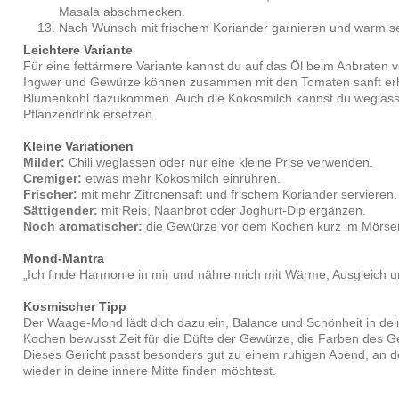
Masala abschmecken.
Nach Wunsch mit frischem Koriander garnieren und warm se
Leichtere Variante
Für eine fettärmere Variante kannst du auf das Öl beim Anbraten 
Ingwer und Gewürze können zusammen mit den Tomaten sanft erhi
Blumenkohl dazukommen. Auch die Kokosmilch kannst du weglass
Pflanzendrink ersetzen.
Kleine Variationen
Milder:
Chili weglassen oder nur eine kleine Prise verwenden.
Cremiger:
etwas mehr Kokosmilch einrühren.
Frischer:
mit mehr Zitronensaft und frischem Koriander servieren.
Sättigender:
mit Reis, Naanbrot oder Joghurt-Dip ergänzen.
Noch aromatischer:
die Gewürze vor dem Kochen kurz im Mörse
Mond-Mantra
„Ich finde Harmonie in mir und nähre mich mit Wärme, Ausgleich u
Kosmischer Tipp
Der Waage-Mond lädt dich dazu ein, Balance und Schönheit in dein
Kochen bewusst Zeit für die Düfte der Gewürze, die Farben des G
Dieses Gericht passt besonders gut zu einem ruhigen Abend, an 
wieder in deine innere Mitte finden möchtest.