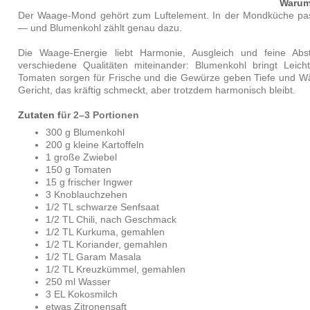
Warum
Der Waage-Mond gehört zum Luftelement. In der Mondküche pa
— und Blumenkohl zählt genau dazu.
Die Waage-Energie liebt Harmonie, Ausgleich und feine Abs
verschiedene Qualitäten miteinander: Blumenkohl bringt Leicht
Tomaten sorgen für Frische und die Gewürze geben Tiefe und W
Gericht, das kräftig schmeckt, aber trotzdem harmonisch bleibt.
Zutaten f
ür 2–3 Portionen
300 g Blumenkohl
200 g kleine Kartoffeln
1 große Zwiebel
150 g Tomaten
15 g frischer Ingwer
3 Knoblauchzehen
1/2 TL schwarze Senfsaat
1/2 TL Chili, nach Geschmack
1/2 TL Kurkuma, gemahlen
1/2 TL Koriander, gemahlen
1/2 TL Garam Masala
1/2 TL Kreuzkümmel, gemahlen
250 ml Wasser
3 EL Kokosmilch
etwas Zitronensaft