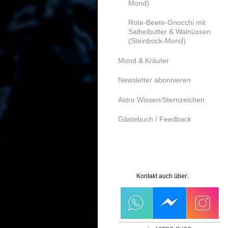
Mond)
Rote-Beete-Gnocchi mit
Salbeibutter & Walnüssen
(Steinbock-Mond)
Mond & Kräuter
Newsletter abonnieren
Astro Wissen/Sternzeichen
Gästebuch / Feedback
Kontakt auch über: