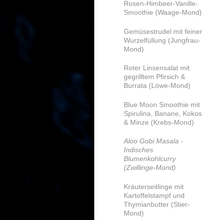
Rosen-Himbeer-Vanille-
Smoothie (Waage-Mond)
Gemüsestrudel mit feiner
Wurzelfüllung (Jungfrau-
Mond)
Roter Linsensalat mit
gegrilltem Pfirsich &
Burrata (Löwe-Mond)
Blue Moon Smoothie mit
Spirulina, Banane, Kokos
& Minze (Krebs-Mond)
Aloo Gobi Masala -
Indisches
Blumenkohlcurry
(Zwillinge-Mond)
Kräuterseitlinge mit
Kartoffelstampf und
Thymianbutter (Stier-
Mond)