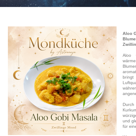
Aloo G
Blume
Zwill
Aloo 
wärm
Blume
aroma
bring
Luftqu
währe
angen
Durch
Kurku
würzig
und gl
für ei