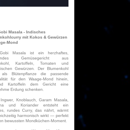
obi Masala - Indisches
nkohlcurry mit Kokos & Gewürzen
inge-Mond
Gobi Masala ist ein herzhaftes,
endes Gemüsegericht aus
nkohl, Kartoffeln, Tomaten und
tischen Gewürzen. Der Blumenkohl
t als Blütenpflanze die passende
alität für den Waage-Mond hinein,
nd Kartoffeln dem Gericht eine
ehme Erdung schenken.
 Ingwer, Knoblauch, Garam Masala,
ma und Koriander entsteht ein
es, rundes Curry, das nährt, wärmt
eichzeitig harmonisch wirkt — perfekt
nen bewussten Mondküchen-Moment.