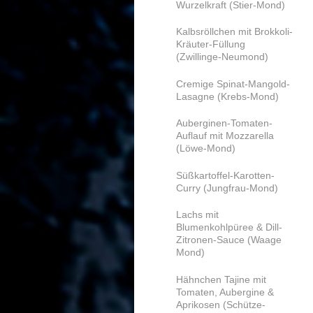
Wurzelkraft (Stier-Mond)
Kalbsröllchen mit Brokkoli-
Kräuter-Füllung
(Zwillinge-Neumond)
Cremige Spinat-Mangold-
Lasagne (Krebs-Mond)
Auberginen-Tomaten-
Auflauf mit Mozzarella
(Löwe-Mond)
Süßkartoffel-Karotten-
Curry (Jungfrau-Mond)
Lachs mit
Blumenkohlpüree & Dill-
Zitronen-Sauce (Waage
Mond)
Hähnchen Tajine mit
Tomaten, Aubergine &
Aprikosen (Schütze-