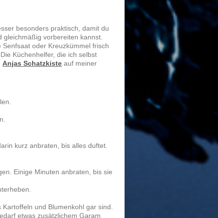
esser
besonders praktisch, damit du
d gleichmäßig vorbereiten kannst.
 Senfsaat oder Kreuzkümmel frisch
Die Küchenhelfer, die ich selbst
n
Anjas Schatzkiste
auf meiner
len.
n.
n kurz anbraten, bis alles duftet.
n. Einige Minuten anbraten, bis sie
nterheben.
s Kartoffeln und Blumenkohl gar sind.
 Bedarf etwas zusätzlichem Garam