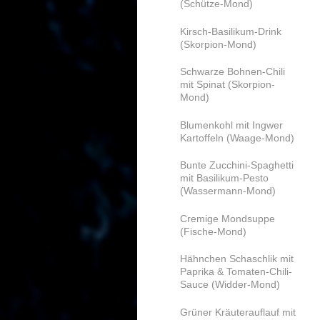
(Schütze-Mond)
Kirsch-Basilikum-Drink
(Skorpion-Mond)
Schwarze Bohnen-Chili
mit Spinat (Skorpion-
Mond)
Blumenkohl mit Ingwer
Kartoffeln (Waage-Mond)
Bunte Zucchini-Spaghetti
mit Basilikum-Pesto
(Wassermann-Mond)
Cremige Mondsuppe
(Fische-Mond)
Hähnchen Schaschlik mit
Paprika & Tomaten-Chili-
Sauce (Widder-Mond)
Grüner Kräuterauflauf mit