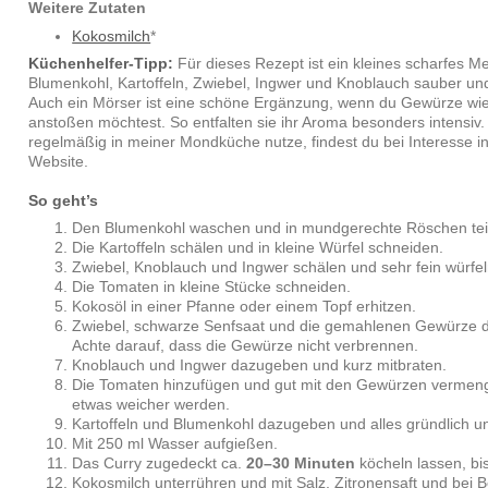
Weitere Zutaten
Kokosmilch
*
Küchenhelfer-Tipp:
Für dieses Rezept ist ein kleines scharfes M
Blumenkohl, Kartoffeln, Zwiebel, Ingwer und Knoblauch sauber un
Auch ein Mörser ist eine schöne Ergänzung, wenn du Gewürze wie
anstoßen möchtest. So entfalten sie ihr Aroma besonders intensiv. 
regelmäßig in meiner Mondküche nutze, findest du bei Interesse i
Website.
So geht’s
Den Blumenkohl waschen und in mundgerechte Röschen tei
Die Kartoffeln schälen und in kleine Würfel schneiden.
Zwiebel, Knoblauch und Ingwer schälen und sehr fein würfel
Die Tomaten in kleine Stücke schneiden.
Kokosöl in einer Pfanne oder einem Topf erhitzen.
Zwiebel, schwarze Senfsaat und die gemahlenen Gewürze dari
Achte darauf, dass die Gewürze nicht verbrennen.
Knoblauch und Ingwer dazugeben und kurz mitbraten.
Die Tomaten hinzufügen und gut mit den Gewürzen vermenge
etwas weicher werden.
Kartoffeln und Blumenkohl dazugeben und alles gründlich u
Mit 250 ml Wasser aufgießen.
Das Curry zugedeckt ca.
20–30 Minuten
köcheln lassen, bi
Kokosmilch unterrühren und mit Salz, Zitronensaft und bei