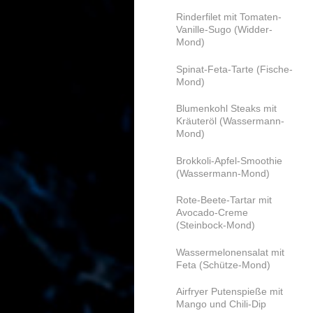
Rinderfilet mit Tomaten-
Vanille-Sugo (Widder-
Mond)
Spinat-Feta-Tarte (Fische-
Mond)
Blumenkohl Steaks mit
Kräuteröl (Wassermann-
Mond)
Brokkoli-Apfel-Smoothie
(Wassermann-Mond)
Rote-Beete-Tartar mit
Avocado-Creme
(Steinbock-Mond)
Wassermelonensalat mit
Feta (Schütze-Mond)
Airfryer Putenspieße mit
Mango und Chili-Dip