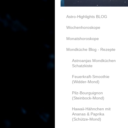
Astro-Highlights BLOG
Wochenhoroskope
Monatshoroskope
Mondküche Blog - Rezepte
Astroanjas Mondküchen
Schatzkiste
Feuerkraft-Smoothie
(Widder-Mond)
Pilz-Bourguignon
(Steinbock-Mond)
Hawaii-Hähnchen mit
Ananas & Paprika
(Schütze-Mond)