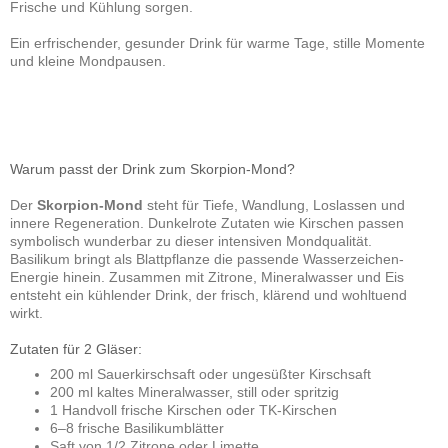
Frische und Kühlung sorgen.
Ein erfrischender, gesunder Drink für warme Tage, stille Momente
und kleine Mondpausen.
Warum passt der Drink zum Skorpion-Mond?
Der
Skorpion-Mond
steht für Tiefe, Wandlung, Loslassen und
innere Regeneration. Dunkelrote Zutaten wie Kirschen passen
symbolisch wunderbar zu dieser intensiven Mondqualität.
Basilikum bringt als Blattpflanze die passende Wasserzeichen-
Energie hinein. Zusammen mit Zitrone, Mineralwasser und Eis
entsteht ein kühlender Drink, der frisch, klärend und wohltuend
wirkt.
Zutaten für 2 Gläser:
200 ml Sauerkirschsaft oder ungesüßter Kirschsaft
200 ml kaltes Mineralwasser, still oder spritzig
1 Handvoll frische Kirschen oder TK-Kirschen
6–8 frische Basilikumblätter
Saft von 1/2 Zitrone oder Limette