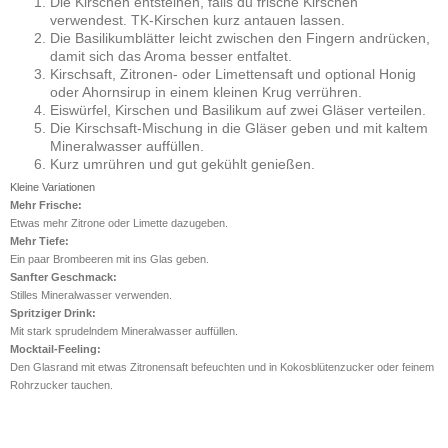
Die Kirschen entsteinen, falls du frische Kirschen
verwendest. TK-Kirschen kurz antauen lassen.
Die Basilikumblätter leicht zwischen den Fingern andrücken,
damit sich das Aroma besser entfaltet.
Kirschsaft, Zitronen- oder Limettensaft und optional Honig
oder Ahornsirup in einem kleinen Krug verrühren.
Eiswürfel, Kirschen und Basilikum auf zwei Gläser verteilen.
Die Kirschsaft-Mischung in die Gläser geben und mit kaltem
Mineralwasser auffüllen.
Kurz umrühren und gut gekühlt genießen.
Kleine Variationen
Mehr Frische:
Etwas mehr Zitrone oder Limette dazugeben.
Mehr Tiefe:
Ein paar Brombeeren mit ins Glas geben.
Sanfter Geschmack:
Stilles Mineralwasser verwenden.
Spritziger Drink:
Mit stark sprudelndem Mineralwasser auffüllen.
Mocktail-Feeling:
Den Glasrand mit etwas Zitronensaft befeuchten und in Kokosblütenzucker oder feinem
Rohrzucker tauchen.