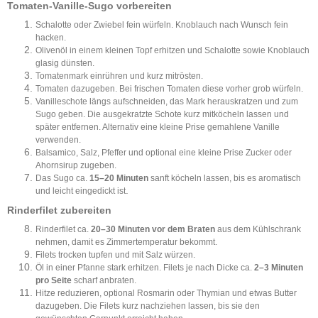
Tomaten-Vanille-Sugo vorbereiten
Schalotte oder Zwiebel fein würfeln. Knoblauch nach Wunsch fein
hacken.
Olivenöl in einem kleinen Topf erhitzen und Schalotte sowie Knoblauch
glasig dünsten.
Tomatenmark einrühren und kurz mitrösten.
Tomaten dazugeben. Bei frischen Tomaten diese vorher grob würfeln.
Vanilleschote längs aufschneiden, das Mark herauskratzen und zum
Sugo geben. Die ausgekratzte Schote kurz mitköcheln lassen und
später entfernen. Alternativ eine kleine Prise gemahlene Vanille
verwenden.
Balsamico, Salz, Pfeffer und optional eine kleine Prise Zucker oder
Ahornsirup zugeben.
Das Sugo ca.
15–20 Minuten
sanft köcheln lassen, bis es aromatisch
.
und leicht eingedickt ist
Rinderfilet zubereiten
Rinderfilet ca.
20–30 Minuten vor dem Braten
aus dem Kühlschrank
nehmen, damit es Zimmertemperatur bekommt.
Filets trocken tupfen und mit Salz würzen.
Öl in einer Pfanne stark erhitzen. Filets je nach Dicke ca.
2–3 Minuten
pro Seite
scharf anbraten.
Hitze reduzieren, optional Rosmarin oder Thymian und etwas Butter
dazugeben. Die Filets kurz nachziehen lassen, bis sie den