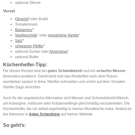
optional Zitrone
Vorrat
Olivenöl
*oder Bratöl
Tomatenmark
*
Balsamico
Vanilleschote
* oder
gemahlene Vanille
*
*
Salz
*
schwarzer Pfeffer
optional Zucker oder
Ahornsirup
*
optional Butter
Küchenhelfer-Tipp:
Für dieses Rezept sind ein
gutes Schneidebrett
und ein
scharfes Messer
besonders praktisch. Damit lässt sich das Rinderfilet nach dem Ruhen
wunderbar sauber in feine Streifen schneiden und schön auf dem Tomaten-
Vanille-Sugo anrichten.
Auch für die vegetarische Alternative sind Messer und Schneidebrett hilfreich,
um Aubergine, Halloumi oder Kräuterseitlinge gleichmäßig vorzubereiten. Die
Küchenhelfer, die ich selbst regelmäßig in meiner Mondküche nutze, findest du
bei Interesse in
Anjas Schatzkiste
auf meiner Website.
So geht’s: