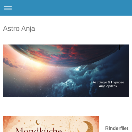
Astro Anja
Astrologie & Hypnose
Anja Zydeck
Rinderfilet