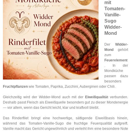
mit
Tomaten-
Vanille-
Sugo
Widder-
Mond
Der
Widder-
Mond
gehört
zum
Feuerelement
. In der
Mondküche
passen dazu
besonders
Fruchtpflanzen
wie Tomaten, Paprika, Zucchini, Auberginen oder Chili.
Gleichzeitig wird der Widder-Mond auch mit der
Eiweißqualität
verbunden.
Deshalb passt Fleisch als Eiweißquelle besonders gut zu dieser Mondenergie
— vor allem, wenn das Gericht leicht, klar und kraftvoll bleibt.
Das Rinderfilet bringt eine hochwertige, sättigende Eiweißbasis hinein,
während das Tomaten-Vanille-Sugo die fruchtige Feuerqualität aufgreift.
Vanille macht das Gericht ungewöhnlich und verleiht ihm eine besondere Note