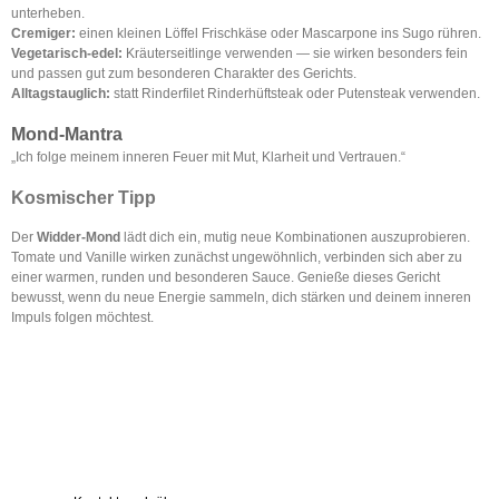
unterheben.
Cremiger:
einen kleinen Löffel Frischkäse oder Mascarpone ins Sugo rühren.
Vegetarisch-edel:
Kräuterseitlinge verwenden — sie wirken besonders fein
und passen gut zum besonderen Charakter des Gerichts.
Alltagstauglich:
statt Rinderfilet Rinderhüftsteak oder Putensteak verwenden.
Mond-Mantra
„Ich folge meinem inneren Feuer mit Mut, Klarheit und Vertrauen.“
Kosmischer Tipp
Der
Widder-Mond
lädt dich ein, mutig neue Kombinationen auszuprobieren.
Tomate und Vanille wirken zunächst ungewöhnlich, verbinden sich aber zu
einer warmen, runden und besonderen Sauce. Genieße dieses Gericht
bewusst, wenn du neue Energie sammeln, dich stärken und deinem inneren
Impuls folgen möchtest.