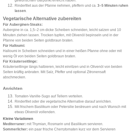
gewünschten Garpunkt erreicht haben.
Rinderfilet aus der Pfanne nehmen, pfeffern und ca.
3–5 Minuten ruhen
lassen
.
Vegetarische Alternative zubereiten
Für Auberginen-Steaks:
Aubergine in ca. 1,5–2 cm dicke Scheiben schneiden, leicht salzen und 10
Minuten ziehen lassen. Trocken tupfen, mit Olivenöl bepinseln und in der
Pfanne von beiden Seiten goldbraun braten.
Für Halloumi:
Halloumi in Scheiben schneiden und in einer heißen Pfanne ohne oder mit
wenig Öl von beiden Seiten goldbraun braten.
Für Kräuterseitlinge:
Kräuterseitlinge längs halbieren, leicht einritzen und in Olivenöl von beiden
Seiten kräftig anbraten. Mit Salz, Pfeffer und optional Zitronensaft
abschmecken.
Anrichten
Tomaten-Vanille-Sugo auf Tellern verteilen.
Rinderfilet oder die vegetarische Alternative darauf anrichten.
Mit frischem Basilikum oder Petersilie bestreuen und nach Wunsch mit
etwas Olivenöl vollenden.
Kleine Variationen
Mediterraner:
mit Thymian, Rosmarin und Basilikum servieren.
Sommerlicher:
ein paar frische Cherrytomaten kurz vor dem Servieren