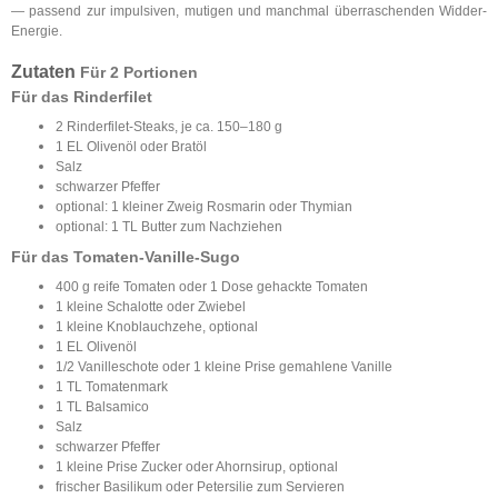
— passend zur impulsiven, mutigen und manchmal überraschenden Widder-
Energie.
Zutaten
Für 2 Portionen
Für das Rinderfilet
2 Rinderfilet-Steaks, je ca. 150–180 g
1 EL Olivenöl oder Bratöl
Salz
schwarzer Pfeffer
optional: 1 kleiner Zweig Rosmarin oder Thymian
optional: 1 TL Butter zum Nachziehen
Für das Tomaten-Vanille-Sugo
400 g reife Tomaten oder 1 Dose gehackte Tomaten
1 kleine Schalotte oder Zwiebel
1 kleine Knoblauchzehe, optional
1 EL Olivenöl
1/2 Vanilleschote oder 1 kleine Prise gemahlene Vanille
1 TL Tomatenmark
1 TL Balsamico
Salz
schwarzer Pfeffer
1 kleine Prise Zucker oder Ahornsirup, optional
frischer Basilikum oder Petersilie zum Servieren